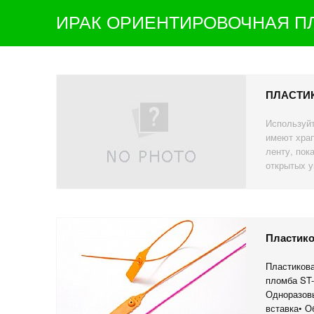
ИРАК ОРИЕНТИРОВОЧНАЯ П
ПЛАСТИ
Используйт
имеют храп
ленту, пок
открытых у
Пластико
Пластикова
пломба ST-
Одноразовы
вставка• О