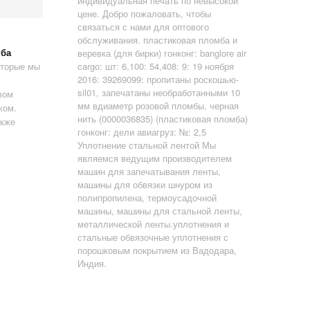
индивидуальная печать по невысокой
цене. Добро пожаловать, чтобы
связаться с нами для оптового
обслуживания. пластиковая пломба и
мба
веревка (для бирки) гонконг: banglore air
оторые мы
cargo: шт: 6,100: 54,408: 9: 19 ноября
2016: 39269099: пропитаны роскошью-
sil01, запечатаны необработанными 10
вом
мм вдиаметр розовой пломбы, черная
ком.
нить (0000036835) (пластиковая пломба)
акже
гонконг: дели авиагруз: №: 2,5
Уплотнение стальной лентой Мы
являемся ведущим производителем
машин для запечатывания ленты,
машины для обвязки шнуром из
полипропилена, термоусадочной
машины, машины для стальной ленты,
металлической ленты.уплотнения и
стальные обвязочные уплотнения с
порошковым покрытием из Вадодара,
Индия.