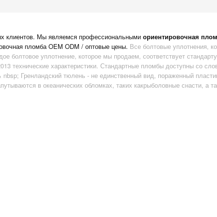
ых клиентов. Мы являемся профессиональными
ориентировочная пло
овочная пломба
OEM ODM / оптовые цены.
Все болтовые уплотнения, к
дое болтовое уплотнение, которое мы продаем, соответствует стандарту
2013 технические характеристики. Стандартные пломбы доступны со сло
 nbsp; Гренландский тюлень - не единственный вид, пораженный пласти
путываются в океанических обломках, таких какрыболовные снасти, а т