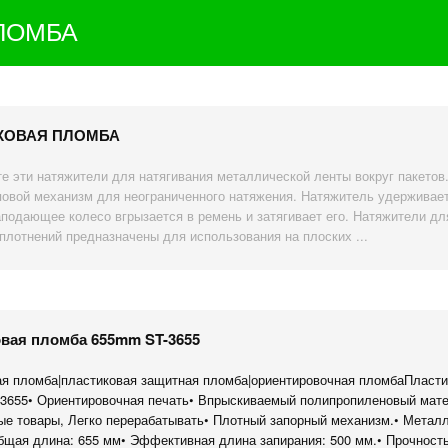
ЛОМБА
КОВАЯ ПЛОМБА
е эти натяжители для натягивания металлической ленты вокруг пакетов
овой механизм для неограниченного натяжения. Натяжитель удержива
аподающее колесо вгрызается в ремень и затягивает его. Натяжители дл
плотнений предназначены для использования на плоских ...
вая пломба 655mm ST-3655
я пломба|пластиковая защитная пломба|ориентировочная пломбаПласти
3655• Ориентировочная печать• Впрыскиваемый полипропиленовый мат
е товары, Легко перерабатывать• Плотный запорный механизм.• Метал
бщая длина: 655 мм• Эффективная длина запирания: 500 мм.• Прочность 